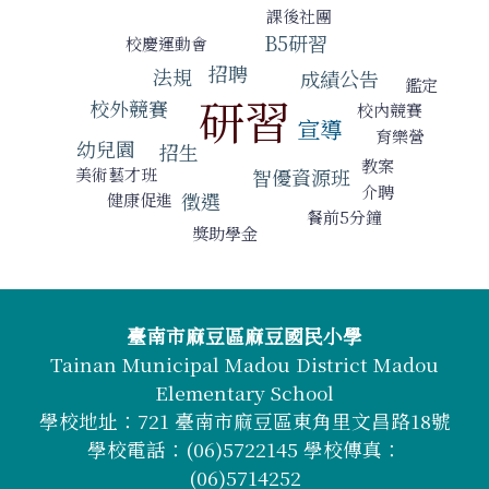
課後社團
B5研習
校慶運動會
招聘
法規
成績公告
鑑定
研習
校外競賽
校內競賽
宣導
育樂營
幼兒園
招生
教案
智優資源班
美術藝才班
介聘
徵選
健康促進
餐前5分鐘
獎助學金
頁尾區域內容
臺南市麻豆區麻豆國民小學
Tainan Municipal Madou District Madou
Elementary School
學校地址：721 臺南市麻豆區東角里文昌路18號
學校電話：(06)5722145 學校傳真：
(06)5714252