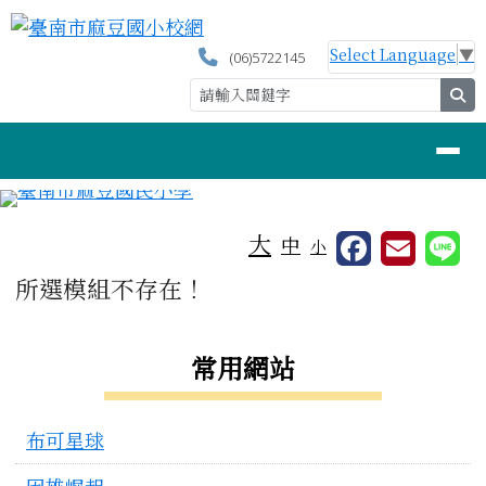
臺南市麻豆國小校網
跳至主內容區
Select Language
▼
(06)5722145
se
導覽列
工具列
大
中
小
頁尾區域
主內容區域
所選模組不存在！
左邊區域內容
常用網站
布可星球