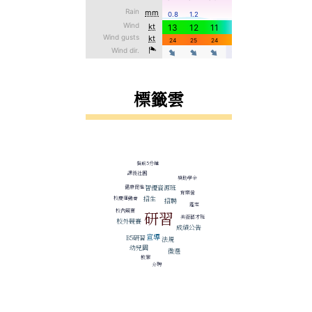
標籤雲
標籤雲導覽
餐前5分鐘
課後社團
獎助學金
智優資源班
健康促進
育樂營
校慶運動會
招生
招聘
鑑定
校內競賽
研習
美術藝才班
校外競賽
成績公告
宣導
B5研習
法規
幼兒園
徵選
教案
介聘