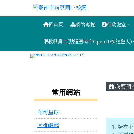
臺南市麻豆國小校網
跳至主內容區
導覽列
回首頁
網站導覽
行政處室
限教職員工(點選臺南市OpenID快速登入)
工具列
頁尾區域
主內容
我要預
左邊區域內容
常用網站
布可星球
因雄崛起
請在上