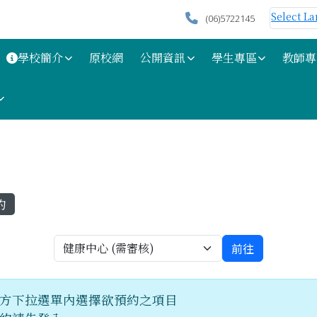
Select L
(06)5722145
學校簡介
原校網
公開資訊
學生專區
教師專
區域
約
選擇預約項目，並跳轉至該項目預
前往
選擇預約項目，並跳轉至該項目預約畫面
方下拉選單內選擇欲預約之項目