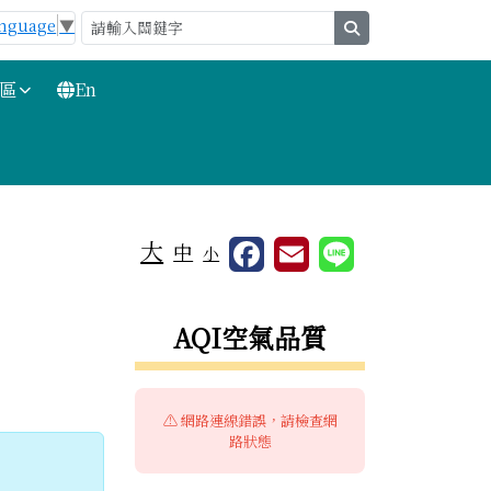
anguage
▼
search
區
En
大
中
小
右邊區域內容
AQI空氣品質
約畫面
⚠️ 網路連線錯誤，請檢查網
路狀態