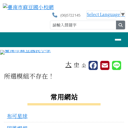
臺南市麻豆國小校網
跳至主內容區
Select Language
▼
(06)5722145
se
導覽列
工具列
大
中
小
頁尾區域
主內容區域
所選模組不存在！
左邊區域內容
常用網站
布可星球