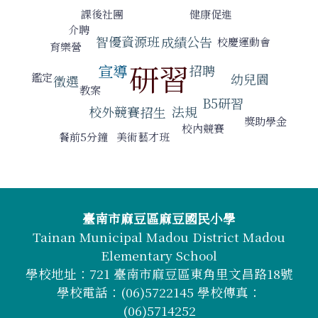
健康促進
課後社團
介聘
智優資源班
成績公告
校慶運動會
育樂營
研習
宣導
招聘
鑑定
幼兒園
徵選
教案
B5研習
校外競賽
法規
招生
獎助學金
校內競賽
餐前5分鐘
美術藝才班
頁尾區域內容
臺南市麻豆區麻豆國民小學
Tainan Municipal Madou District Madou
Elementary School
學校地址：721 臺南市麻豆區東角里文昌路18號
學校電話：(06)5722145 學校傳真：
(06)5714252