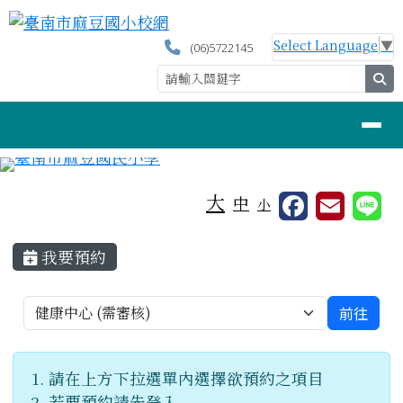
臺南市麻豆國小校網
跳至主內容區
Select Language
▼
(06)5722145
se
導覽列
工具列
大
中
小
頁尾區域
主內容區域
我要預約
選擇預約項目，並跳轉至該項目預約畫面
前往
選擇預約項目，並跳轉至該項目預約畫面
請在上方下拉選單內選擇欲預約之項目
若要預約請先登入