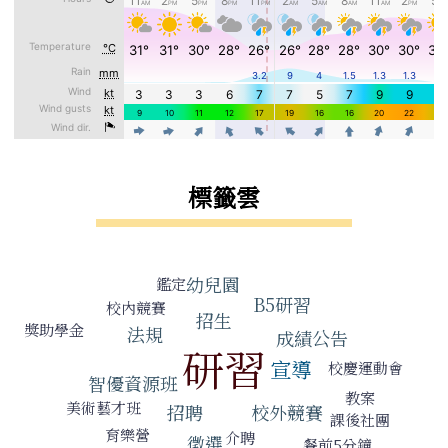
標籤雲
標籤雲導覽
幼兒園
鑑定
B5研習
校內競賽
招生
獎助學金
法規
成績公告
研習
宣導
校慶運動會
智優資源班
教案
美術藝才班
校外競賽
招聘
課後社團
育樂營
介聘
徵選
餐前5分鐘