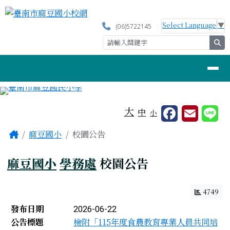
臺南市麻豆國小校網
跳至主內容區
Select Language
▼
(06)5722145
se
導覽列
工具列
大
中
小
頁尾區域
主內容區域
Home
麻豆國小
校園公告
麻豆國小
學務處
校園公告
4749
新聞列表
發布日期
2026-06-22
公告標題
檢附「115年度食農教育專業人員共同培