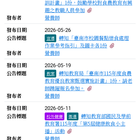
訓計畫」1份，鼓勵學校對食農教育有興
有1個附檔
趣之教職人員參加
發布者
營養師
發布日期
2026-05-26
公告標題
轉知「臺南市校園餐點惜食處理
宣導
有2個附檔
作業參考指引」及圖卡各1份
發布者
營養師
發布日期
2026-05-19
公告標題
轉知教育局「臺南市115年度食農
教案
教育優良教案甄選實施計畫」1份，請老
有2個附檔
師踴躍報名參加。
發布者
營養師
發布日期
2026-05-11
公告標題
轉知教育部國民及學前
校外競賽
徵選
教育署115年度「第5屆健康飲食小主
有1個附檔
播」活動
發布者
營養師