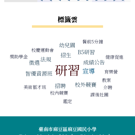
標籤雲
標籤雲導覽
餐前5分鐘
幼兒園
校慶運動會
B5研習
招生
獎助學金
健康促進
法規
成績公告
徵選
研習
宣導
育樂營
智優資源班
教案
校外競賽
招聘
美術藝才班
介聘
校內競賽
課後社團
鑑定
頁尾區域內容
臺南市麻豆區麻豆國民小學