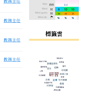
教務主任
教務主任
標籤雲
教務主任
標籤雲導覽
教務主任
獎助學金
有1個附檔
餐前5分鐘
育樂營
智優資源班
鑑定
健康促進
招聘
招生
幼兒園
介聘
研習
成績公告
校內競賽
教案
宣導
法規
校外競賽
美術藝才班
徵選
B5研習
校慶運動會
課後社團