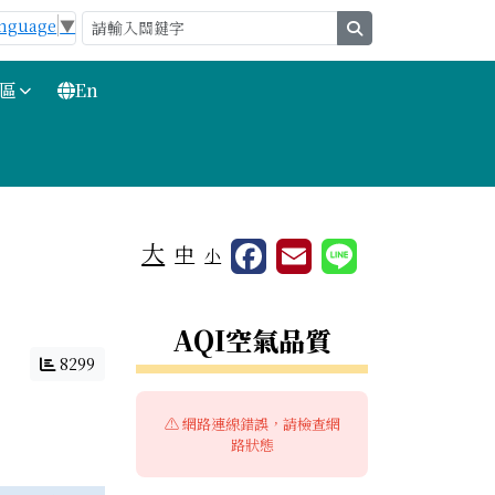
anguage
▼
search
區
En
大
中
小
右邊區域內容
AQI空氣品質
8299
⚠️ 網路連線錯誤，請檢查網
路狀態