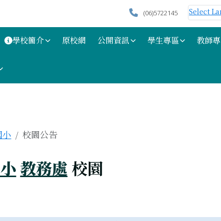
Select L
(06)5722145
學校簡介
原校網
公開資訊
學生專區
教師專
區域
國小
校園公告
國小
教務處
校園