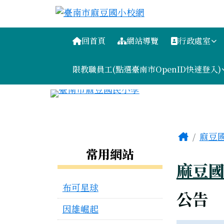
臺南市麻豆國小校網
跳至主內容區
導覽列
回首頁
網站導覽
行政處室
限教職員工(點選臺南市OpenID快速登入)
工具列
頁尾區域
主內容
Home
麻豆
左邊區域內容
常用網站
麻豆
布可星球
公告
因雄崛起