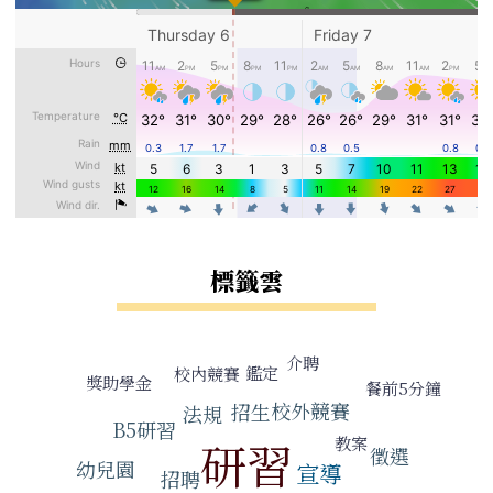
標籤雲
標籤雲導覽
介聘
鑑定
校內競賽
獎助學金
餐前5分鐘
校外競賽
招生
法規
B5研習
教案
研習
徵選
幼兒園
宣導
招聘