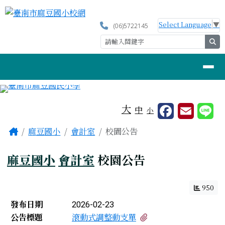
臺南市麻豆國小校網
跳至主內容區
Select Language
▼
(06)5722145
se
導覽列
工具列
大
中
小
頁尾區域
主內容區域
Home
麻豆國小
會計室
校園公告
麻豆國小
會計室
校園公告
950
新聞列表
發布日期
2026-02-23
有1個附檔
公告標題
滾動式調整動支單