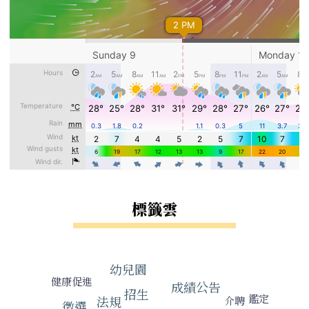
標籤雲
標籤雲導覽
幼兒園
健康促進
成績公告
招生
鑑定
法規
介聘
徵選