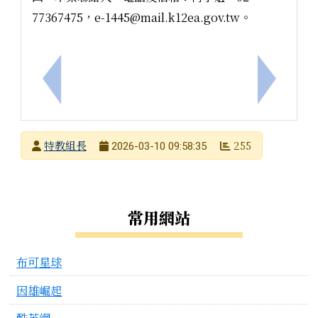
77367475，e-1445@mail.k12ea.gov.tw。
上一筆：臺南市 115學年度國小一般智能資優資源班
下一筆：運
發布者
特教組長
255
2026-03-10 09:58:35
發布日期
瀏覽次數
左邊區域內容
常用網站
布可星球
因雄崛起