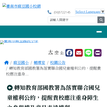
臺南市麻豆國小校網
跳至主內容區
Select Language
▼
(06)5722145
se
導覽列
工具列
大
中
小
頁尾區域
主內容區域
Home
麻豆國小
輔導室
校園公告
轉知教育部國教署為落實聯合國兒童權利公約，提醒貴
校應注重身...
回上頁
轉知教育部國教署為落實聯合國兒
童權利公約，提醒貴校應注重身障生