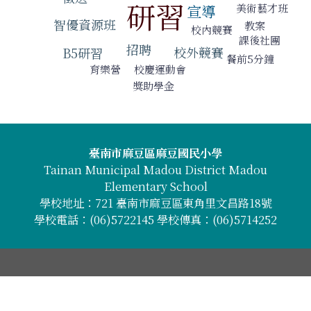
研習
美術藝才班
宣導
智優資源班
教案
校內競賽
課後社團
招聘
校外競賽
B5研習
餐前5分鐘
校慶運動會
育樂營
獎助學金
頁尾區域內容
臺南市麻豆區麻豆國民小學
Tainan Municipal Madou District Madou
Elementary School
學校地址：721 臺南市麻豆區東角里文昌路18號
學校電話：(06)5722145 學校傳真：(06)5714252