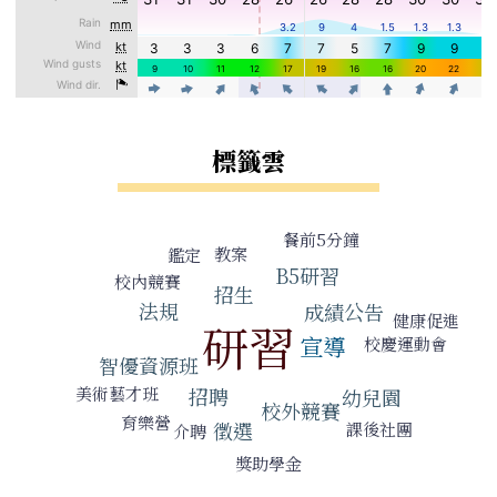
標籤雲
標籤雲導覽
餐前5分鐘
教案
鑑定
B5研習
校內競賽
招生
法規
成績公告
健康促進
研習
宣導
校慶運動會
智優資源班
美術藝才班
招聘
幼兒園
校外競賽
育樂營
徵選
課後社團
介聘
獎助學金