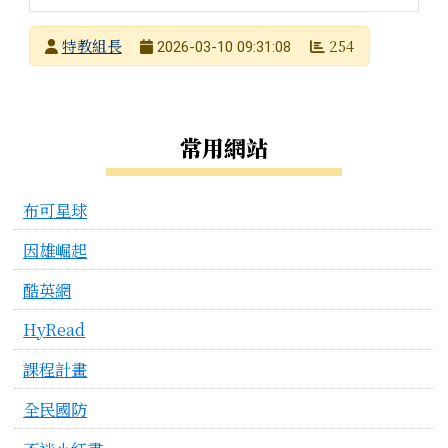
發布者
特教組長
254
2026-03-10 09:31:08
發布日期
瀏覽次數
左邊區域內容
常用網站
布可星球
因雄崛起
酷英網
HyRead
課程計畫
全民國防