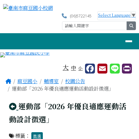
臺南市麻豆國小校網
跳至主內容區
Select Language
▼
(06)5722145
se
導覽列
工具列
大
中
小
頁尾區域
主內容區域
Home
麻豆國小
輔導室
校園公告
運動部「2026 年優良適應運動活動設計徵選」
回上頁
運動部「2026 年優良適應運動活
動設計徵選」
標籤：
徵選