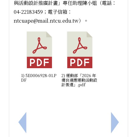
與活動設計推廣計畫」專任助理陳小姐（電話：
04-22183459；電子信箱：
ntcuape@mail.ntcu.edu.tw）。
1) 5E0006928-01.P
2) 運動部「2026 年
DF
優良適應運動活動設
計徵選」.pdf
上一筆：轉知教育部國教署為落實聯合國兒童權利公
下一筆：