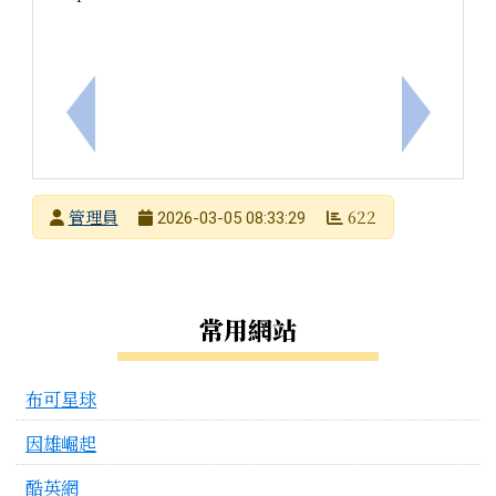
上一筆：臺南市東光國小辦理本市114學年度國民中
下一筆：「
發布者
管理員
622
2026-03-05 08:33:29
發布日期
瀏覽次數
左邊區域內容
常用網站
布可星球
因雄崛起
酷英網