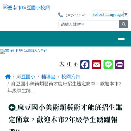
臺南市麻豆國小校網
跳至主內容區
Select Language
▼
(06)5722145
se
導覽列
工具列
大
中
小
頁尾區域
主內容區域
Home
麻豆國小
輔導室
校園公告
麻豆國小美術類藝術才能班招生鑑定簡章，歡迎本市2
年級學生踴...
回上頁
麻豆國小美術類藝術才能班招生鑑
定簡章，歡迎本市2年級學生踴躍報