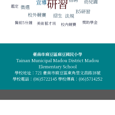
研習
幼兒園
宣導
鑑定
徵選
B5研習
校外競賽
招生
法規
獎助學金
餐前5分鐘
美術藝才班
校內競賽
頁尾區域內容
臺南市麻豆區麻豆國民小學
Tainan Municipal Madou District Madou
Elementary School
學校地址：721 臺南市麻豆區東角里文昌路18號
學校電話：(06)5722145 學校傳真：(06)5714252