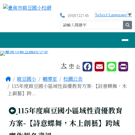
臺南市麻豆國小校網
跳至主內容區
Select Language
▼
(06)5722145
se
導覽列
工具列
大
中
小
頁尾區域
主內容區域
Home
麻豆國小
輔導室
校園公告
115年度麻豆國小區域性資優教育方案-【詩意蝶舞，木
上創藝】跨...
回上頁
115年度麻豆國小區域性資優教育
方案-【詩意蝶舞，木上創藝】跨域