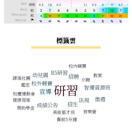
標籤雲
標籤雲導覽
校內競賽
B5研習
幼兒園
教案
招聘
課後社團
介聘
校外競賽
研習
鑑定
智優資源班
宣導
校慶運動會
徵選
法規
健康促進
招生
成績公告
獎助學金
育樂營
美術藝才班
餐前5分鐘