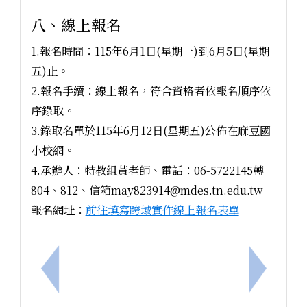
八、線上報名
1.報名時間：115年6月1日(星期一)到6月5日(星期
五)止。
2.報名手續：線上報名，符合資格者依報名順序依
序錄取。
3.錄取名單於115年6月12日(星期五)公佈在麻豆國
小校網。
4.承辦人：特教組黃老師、電話：06-5722145轉
804、812、信箱may823914@mdes.tn.edu.tw
報名網址：
前往填寫跨域實作線上報名表單
上一筆：本校辦理臺南市家庭教育中心115年串聯及
下一筆：