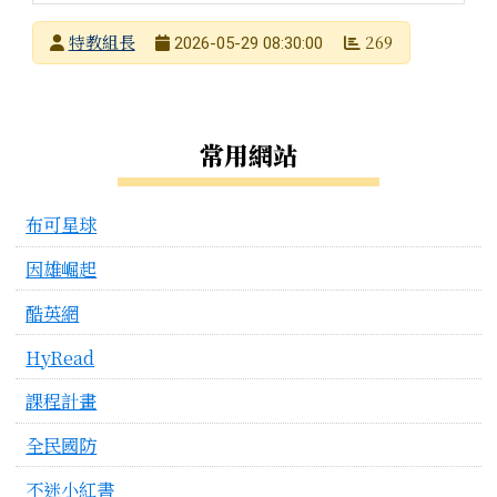
發布者
特教組長
269
2026-05-29 08:30:00
發布日期
瀏覽次數
左邊區域內容
常用網站
布可星球
因雄崛起
酷英網
HyRead
課程計畫
全民國防
不迷小紅書