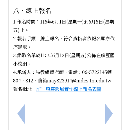
八、線上報名
1.報名時間：115年6月1日(星期一)到6月5日(星期
五)止。
2.報名手續：線上報名，符合資格者依報名順序依
序錄取。
3.錄取名單於115年6月12日(星期五)公佈在麻豆國
小校網。
4.承辦人：特教組黃老師、電話：06-5722145轉
804、812、信箱may823914@mdes.tn.edu.tw
報名網址：
前往填寫跨域實作線上報名表單
上一筆：本校辦理臺南市家庭教育中心115年串聯及
下一筆：