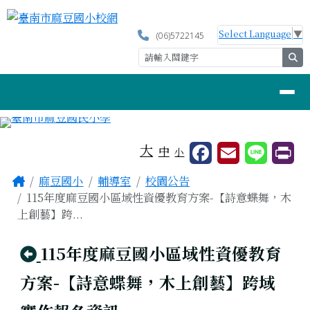
臺南市麻豆國小校網
跳至主內容區
Select Language
▼
(06)5722145
se
導覽列
工具列
大
中
小
頁尾區域
主內容區域
Home
麻豆國小
輔導室
校園公告
115年度麻豆國小區域性資優教育方案-【詩意蝶舞，木
上創藝】跨...
回上頁
115年度麻豆國小區域性資優教育
方案-【詩意蝶舞，木上創藝】跨域