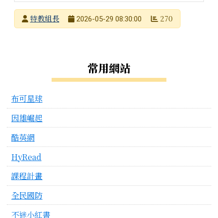
發布者
特教組長
270
2026-05-29 08:30:00
發布日期
瀏覽次數
左邊區域內容
常用網站
布可星球
因雄崛起
酷英網
HyRead
課程計畫
全民國防
不迷小紅書