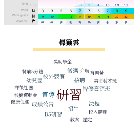
標籤雲
標籤雲導覽
獎助學金
徵選
介聘
餐前5分鐘
育樂營
校外競賽
招聘
幼兒園
美術藝才班
課後社團
智優資源班
研習
宣導
校慶運動會
健康促進
法規
成績公告
招生
校內競賽
B5研習
鑑定
教案