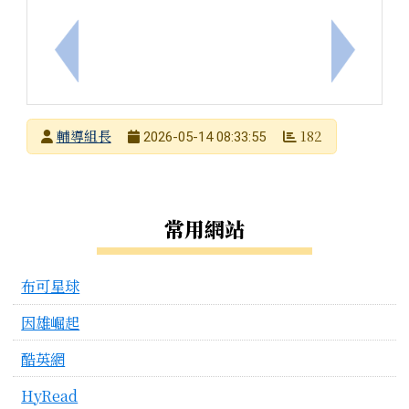
上一筆：公告本市115學年度國小美術類藝術才能班
下一筆：
發布者
輔導組長
182
2026-05-14 08:33:55
發布日期
瀏覽次數
左邊區域內容
常用網站
布可星球
因雄崛起
酷英網
HyRead