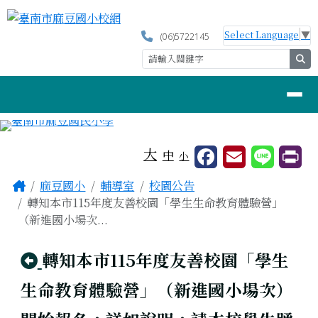
臺南市麻豆國小校網
跳至主內容區
Select Language
▼
(06)5722145
se
導覽列
工具列
大
中
小
頁尾區域
主內容區域
Home
麻豆國小
輔導室
校園公告
轉知本市115年度友善校園「學生生命教育體驗營」
（新進國小場次...
回上頁
轉知本市115年度友善校園「學生
生命教育體驗營」（新進國小場次）