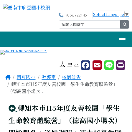
臺南市麻豆國小校網
跳至主內容區
Select Language
▼
(06)5722145
se
導覽列
工具列
大
中
小
頁尾區域
主內容區域
Home
麻豆國小
輔導室
校園公告
轉知本市115年度友善校園「學生生命教育體驗營」
（德高國小場次...
回上頁
轉知本市115年度友善校園「學生
生命教育體驗營」（德高國小場次）