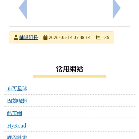
上一筆：轉知本市115年度友善校園「學生生命教育
下一筆：
發布者
輔導組長
136
2026-05-14 07:48:14
發布日期
瀏覽次數
左邊區域內容
常用網站
布可星球
因雄崛起
酷英網
HyRead
課程計畫