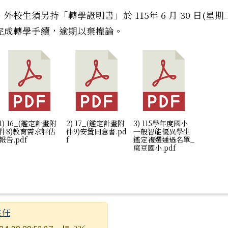
外校生須另持「轉學證明書」於 115年 6 月 30 日(星期
筆：轉知中華心衛協會辦理「2026年心閱讀~以韌性為導
完成轉學手續，逾期以棄權論。
1) 16_(鑑定計畫附
2) 17_(鑑定計畫附
3) 115學年度國小
件8)教育需求評估
件9)安置同意書.pd
一般智能優異學生
報告.pdf
f
鑑定複選通過名單_
麻豆國小.pdf
主任