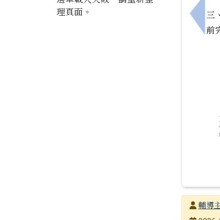
理頁面。
三、
上一
前
發布者
輔導