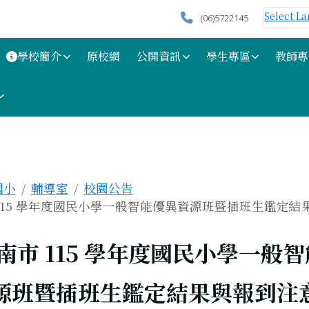
Select L
(06)5722145
學校簡介
原校網
公開資訊
學生專區
教師專
區域
國小
輔導室
校園公告
115 學年度國民小學一般智能優異資源班暨插班生鑑定結果.
上頁
南市 115 學年度國民小學一般
源班暨插班生鑑定結果與報到注