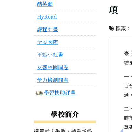
酷英網
項
HyRead
標籤
課程計畫
全民國防
臺
不迷小紅書
結
友善校園問卷
一
學力檢測問卷
百
學習扶助評量
過
二
學校簡介
時
意
選單載入失敗，請重新整