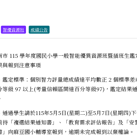
：
智優資源班
成績公告
南市 115 學年度國民小學一般智能優異資源班暨插班生鑑
果與報到注意事項
、鑑定標準：個別智力評量總成績達平均數正 2 個標準差
分等級 97 以上(考量信賴區間達百分等級97)，鑑定結果
。
、通過學生請於115年5月5日(星期二)至5月7日(星期四)下
前持「複選結果通知書」、「教育需求評估報告」及「安
書」向麻豆國小輔導室報到，逾期未完成報到以棄權論。