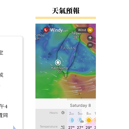
天氣預報
定
或
通
午4
置同