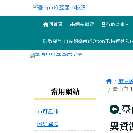
臺南市麻豆國小校網
跳至主內容區
導覽列
回首頁
網站導覽
行政處室
限教職員工(點選臺南市OpenID快速登入)
工具列
頁尾區域
主內容
Home
麻豆
左邊區域內容
臺南市 
常用網站
回
臺
布可星球
異資
因雄崛起