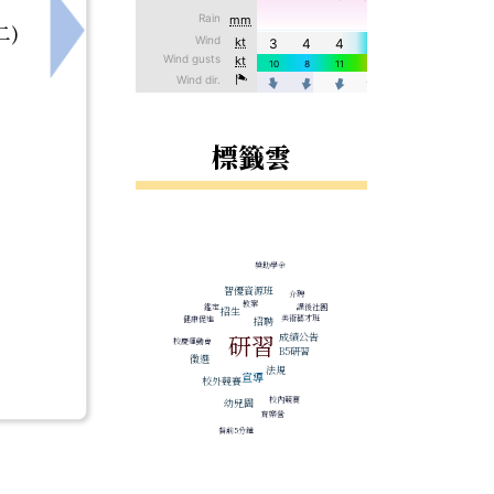
二)
向的社會情緒學習」線上論壇
下一筆：【重要】4/25(六)臺南市115學年度
標籤雲
標籤雲導覽
獎助學金
智優資源班
介聘
教案
鑑定
課後社團
招生
美術藝才班
健康促進
招聘
研習
成績公告
校慶運動會
B5研習
徵選
法規
宣導
校外競賽
校內競賽
幼兒園
育樂營
餐前5分鐘