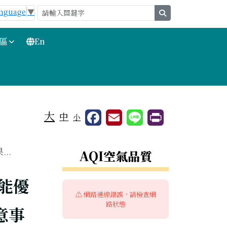
anguage
▼
search
區
En
大
中
小
右邊區域內容
..
AQI空氣品質
智能優
⚠️ 網路連線錯誤，請檢查網
路狀態
意事