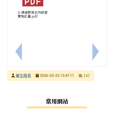
1) 情緒教育系列研習
實施計畫.pdf
上一筆：115年臺南市環境知識競賽活動須知1份，請
下一筆：
發布者
衛生組長
142
2026-05-25 15:47:11
發布日期
瀏覽次數
左邊區域內容
常用網站