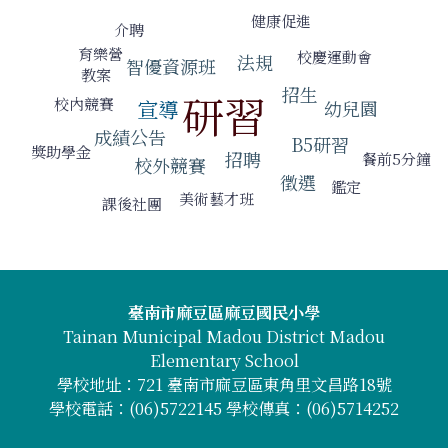
標籤雲導覽
健康促進
介聘
育樂營
校慶運動會
法規
智優資源班
教案
招生
研習
校內競賽
宣導
幼兒園
成績公告
B5研習
獎助學金
招聘
餐前5分鐘
校外競賽
徵選
鑑定
美術藝才班
課後社團
頁尾區域內容
臺南市麻豆區麻豆國民小學
Tainan Municipal Madou District Madou
Elementary School
學校地址：721 臺南市麻豆區東角里文昌路18號
學校電話：(06)5722145 學校傳真：(06)5714252