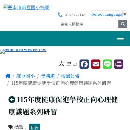
臺南市麻豆國小校網
跳至主內容區
Select Language
▼
(06)5722145
se
導覽列
工具列
大
中
小
頁尾區域
主內容區域
Home
麻豆國小
學務處
校園公告
115年度健康促進學校正向心理健康議題系列研習
回上頁
115年度健康促進學校正向心理健
康議題系列研習
標籤：
研習