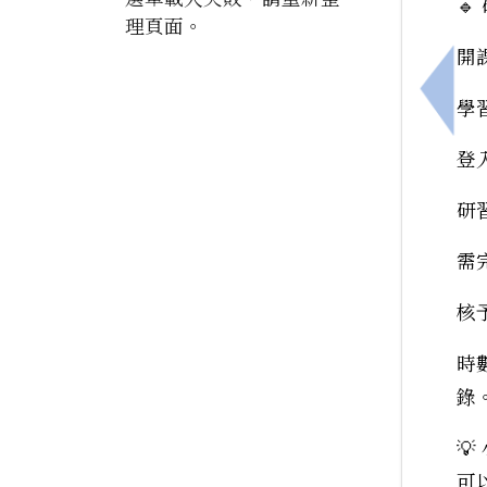

理頁面。
開課
上一
學習
登
研
需
核
時
錄

可