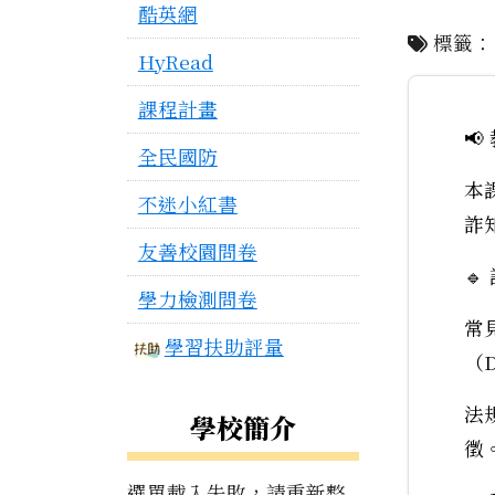
酷英網
標籤
HyRead
課程計畫

全民國防
本
不迷小紅書
詐
友善校園問卷

學力檢測問卷
常
學習扶助評量
（
法
學校簡介
徵
選單載入失敗，請重新整