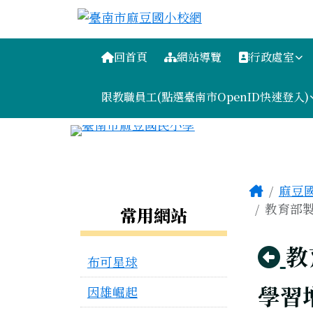
臺南市麻豆國小校網
跳至主內容區
導覽列
回首頁
網站導覽
行政處室
限教職員工(點選臺南市OpenID快速登入)
工具列
頁尾區域
主內容
Home
麻豆
左邊區域內容
教育部製
常用網站
回
教
布可星球
學習
因雄崛起