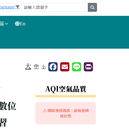
anguage
▼
search
區
En
大
中
小
右邊區域內容
.
AQI空氣品質
數位
⚠️ 網路連線錯誤，請檢查網
路狀態
習