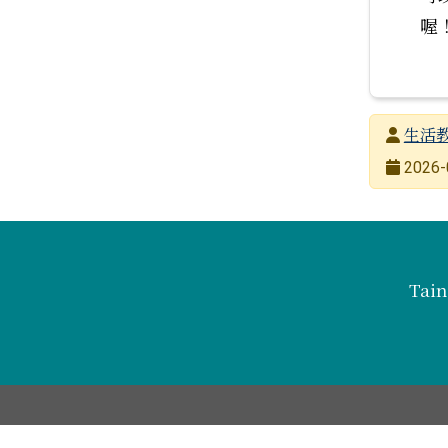
喔
發布者
生活
發布日期
2026-
瀏覽次數
頁尾區域內容
Tain