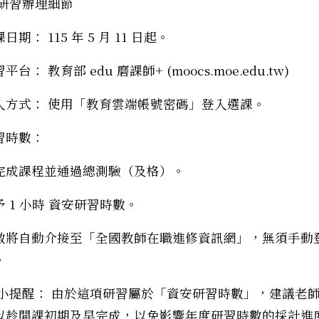
 研習辦理細節
日期： 115 年 5 月 11 日起。
筆：115年度「防制校園霸凌家長研習會」實施計畫，請
平台： 教育部 edu 磨課師+ (moocs.moe.edu.tw)
入方式： 使用「教育雲端帳號密碼」登入選課。
習時數：
完成課程並通過總測驗（及格）。
予 1 小時 資安研習時數。
數將自動介接至「全國教師在職進修資訊網」，無須手動
。
 小提醒： 由於這項研習屬於「資安研習時數」，建議老
以趁開課初期及早完成，以免影響年度研習時數的採計進