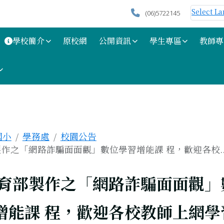
Select L
(06)5722145
學校簡介
原校網
公開資訊
學生專區
教師專
區域
國小
學務處
校園公告
作之「網路詐騙面面觀」數位學習增能課 程，歡迎各校..
上頁
育部製作之「網路詐騙面面觀」
增能課 程，歡迎各校教師上網學