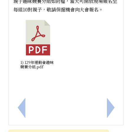
親子趣味競賽分組如附檔，當天可開放現場報名至
每組10對親子，敬請保握機會向大會報名。
1) 129年運動會趣味
競賽分組.pdf
上一筆：麻豆國小129周年校慶運動會成績公告
下一筆：