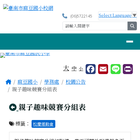
臺南市麻豆國小校網
跳至主內容區
Select Language
▼
(06)5722145
se
導覽列
工具列
大
中
小
頁尾區域
主內容區域
Home
麻豆國小
學務處
校園公告
親子趣味競賽分組表
回上頁
親子趣味競賽分組表
標籤：
校慶運動會