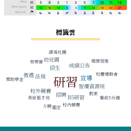
標籤雲
標籤雲導覽
課後社團
幼兒園
健康促進
育樂營
成績公告
招生
校慶運動會
徵選
法規
研習
宣導
獎助學金
智優資源班
校外競賽
教案
招聘
B5研習
美術藝才班
餐前5分鐘
校內競賽
介聘
鑑定