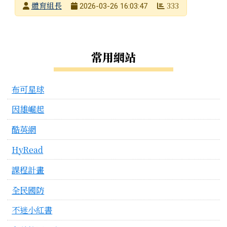
發布者
體育組長
333
2026-03-26 16:03:47
發布日期
瀏覽次數
左邊區域內容
常用網站
布可星球
因雄崛起
酷英網
HyRead
課程計畫
全民國防
不迷小紅書