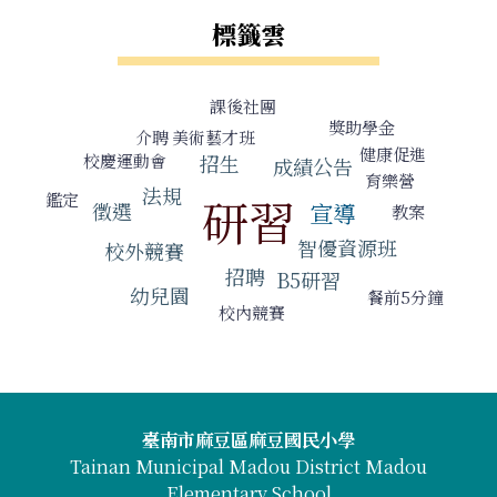
標籤雲
標籤雲導覽
課後社團
獎助學金
介聘
美術藝才班
健康促進
校慶運動會
招生
成績公告
育樂營
法規
鑑定
研習
徵選
宣導
教案
智優資源班
校外競賽
招聘
B5研習
幼兒園
餐前5分鐘
校內競賽
頁尾區域內容
臺南市麻豆區麻豆國民小學
Tainan Municipal Madou District Madou
Elementary School