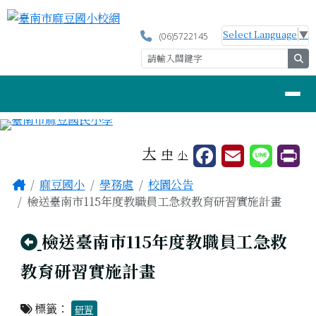
臺南市麻豆國小校網
跳至主內容區
Select Language
▼
(06)5722145
se
導覽列
工具列
大
中
小
頁尾區域
主內容區域
Home
麻豆國小
學務處
校園公告
檢送臺南市115年度教職員工急救教育研習實施計畫
回上頁
檢送臺南市115年度教職員工急救
教育研習實施計畫
標籤：
研習