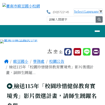
臺南市麻豆國小校網
跳至主內容區
Select Language
▼
(06)5722145
se
導覽列
工具列
大
中
小
頁尾區域
主內容區域
Home
麻豆國小
學務處
校園公告
檢送115年「校園珍惜健保教育實境秀」影片徵選計
畫，請師生踴躍...
回上頁
檢送115年「校園珍惜健保教育實
境秀」影片徵選計畫，請師生踴躍名