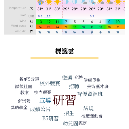
標籤雲
標籤雲導覽
徵選
介聘
餐前5分鐘
健康促進
校外競賽
招聘
課後社團
美術藝才班
校內競賽
教案
智優資源班
研習
宣導
育樂營
獎助學金
法規
成績公告
招生
校慶運動會
B5研習
幼兒園
鑑定