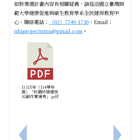
如對徵選計畫內容有相關疑義，請逕洽國立臺灣師
範大學健康促進與衛生教育學系全民健保教育中
心，聯絡電話：
（02）7749-1730
，Email：
nhiprojectntnu@gmail.com
。
1) 115年（114學年
度）「校園珍惜健保
AI創作實境秀」.pdf
上一筆：檢送臺南市115年度教職員工急救教育研習
下一筆：