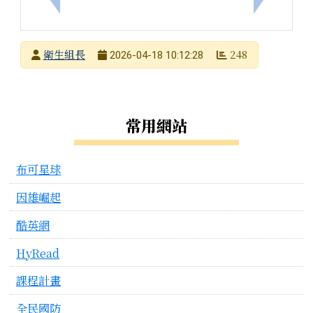
發布者
衛生組長
248
2026-04-18 10:12:28
發布日期
瀏覽次數
左邊區域內容
常用網站
布可星球
因雄崛起
酷英網
HyRead
課程計畫
全民國防