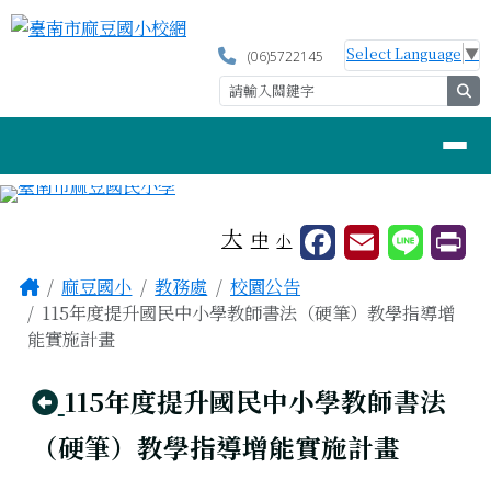
臺南市麻豆國小校網
跳至主內容區
Select Language
▼
(06)5722145
se
導覽列
工具列
大
中
小
頁尾區域
主內容區域
Home
麻豆國小
教務處
校園公告
115年度提升國民中小學教師書法（硬筆）教學指導增
能實施計畫
回上頁
115年度提升國民中小學教師書法
（硬筆）教學指導增能實施計畫