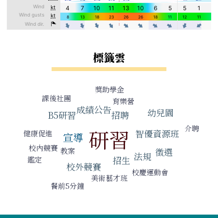
標籤雲
標籤雲導覽
獎助學金
課後社團
育樂營
成績公告
幼兒園
招聘
B5研習
介聘
研習
智優資源班
健康促進
宣導
校內競賽
徵選
教案
法規
招生
鑑定
校外競賽
校慶運動會
美術藝才班
餐前5分鐘