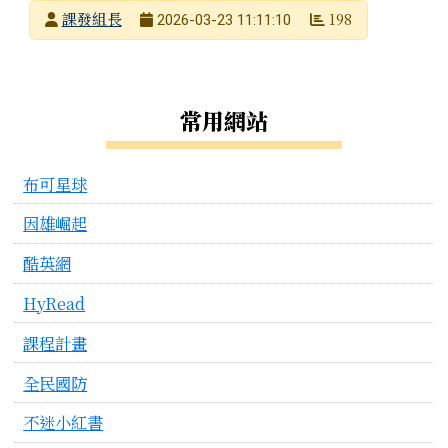
發布者
課發組長
198
2026-03-23 11:11:10
發布日期
瀏覽次數
左邊區域內容
常用網站
布可星球
因雄崛起
酷英網
HyRead
課程計畫
全民國防
不迷小紅書