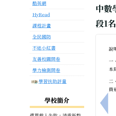
酷英網
中數
HyRead
段1
課程計畫
全民國防
不迷小紅書
說
友善校園問卷
一
本
學力檢測問卷
學習扶助評量
二
員
學校簡介
上一
選單載入失敗，請重新整