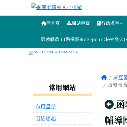
臺南市麻豆國小校網
跳至主內容區
導覽列
回首頁
網站導覽
行政處室
限教職員工(點選臺南市OpenID快速登入)
工具列
頁尾區域
主內容
Home
麻豆
左邊區域內容
函轉教育
常用網站
回
函
布可星球
輔導
因雄崛起