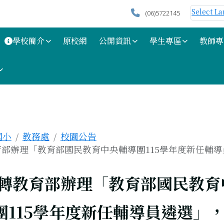
Select L
(06)5722145
學校簡介
原校網
公開資訊
學生專區
教師專
區域
國小
教務處
校園公告
部辦理「教育部國民教育中央輔導團115學年度新任輔導員.
上頁
轉教育部辦理「教育部國民教育
團115學年度新任輔導員遴選」