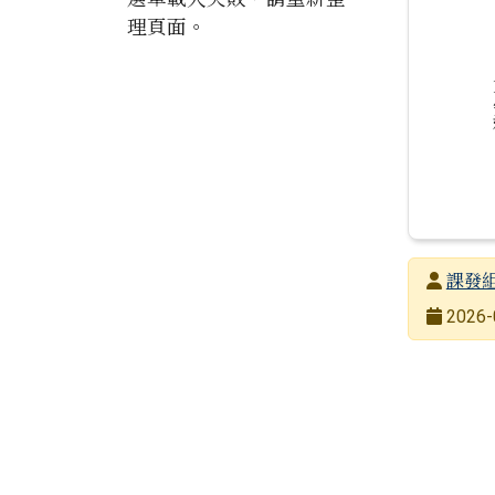
理頁面。
發布者
課發
發布日期
2026-
瀏覽次數