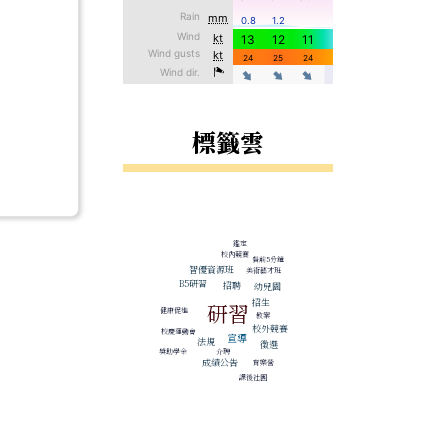
標籤雲
標籤雲導覽
鑑定
校內競賽
餐前5分鐘
智優資源班
美術藝才班
B5研習
招聘
幼兒園
招生
研習
健康促進
教案
校外競賽
校慶運動會
宣導
法規
徵選
獎助學金
介聘
成績公告
育樂營
課後社團