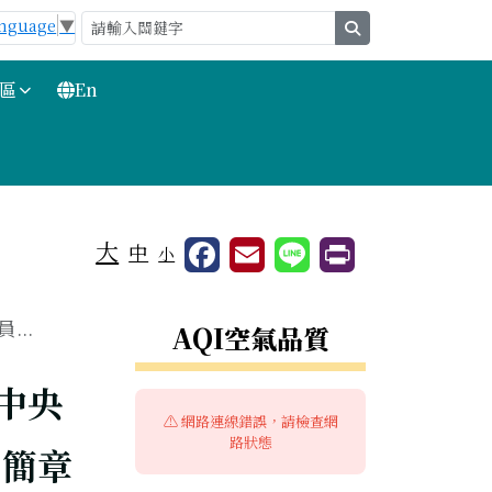
anguage
▼
search
區
En
大
中
小
右邊區域內容
..
AQI空氣品質
中央
⚠️ 網路連線錯誤，請檢查網
路狀態
，簡章