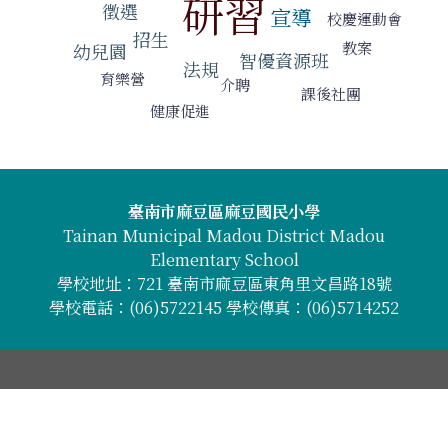
研習
徵選
宣導
校慶運動會
招生
教案
幼兒園
智優資源班
法規
育樂營
介聘
課後社團
健康促進
頁尾區域內容
臺南市麻豆區麻豆國民小學
Tainan Municipal Madou District Madou
Elementary School
學校地址：721 臺南市麻豆區東角里文昌路18號
學校電話：(06)5722145 學校傳真：(06)5714252