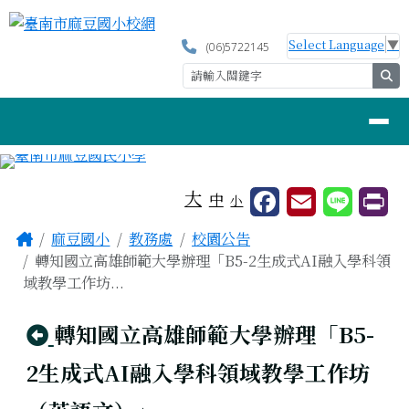
臺南市麻豆國小校網
跳至主內容區
Select Language
▼
(06)5722145
se
導覽列
工具列
大
中
小
頁尾區域
主內容區域
Home
麻豆國小
教務處
校園公告
轉知國立高雄師範大學辦理「B5-2生成式AI融入學科領
域教學工作坊...
回上頁
轉知國立高雄師範大學辦理「B5-
2生成式AI融入學科領域教學工作坊