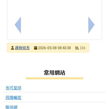
上一筆：南新科技中心辦理114學年度第二學期6、
下一筆：1
發布者
課發組長
116
2026-05-08 08:43:38
發布日期
瀏覽次數
左邊區域內容
常用網站
布可星球
因雄崛起
酷英網