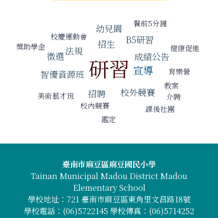
標籤雲導覽
餐前5分鐘
幼兒園
校慶運動會
B5研習
招生
獎助學金
健康促進
法規
徵選
成績公告
研習
宣導
育樂營
智優資源班
教案
校外競賽
招聘
美術藝才班
介聘
校內競賽
課後社團
鑑定
頁尾區域內容
臺南市麻豆區麻豆國民小學
Tainan Municipal Madou District Madou
Elementary School
學校地址：721 臺南市麻豆區東角里文昌路18號
學校電話：(06)5722145 學校傳真：(06)5714252