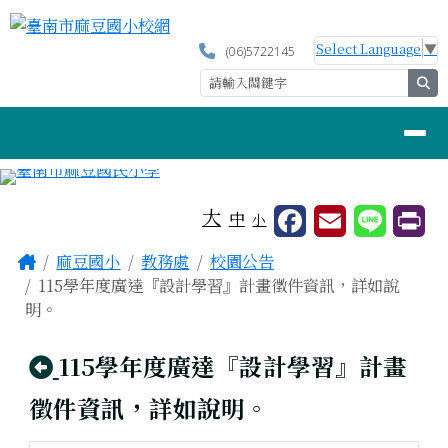
臺南市麻豆國小校網
跳至主內容區
Select Language
▼
(06)5722145
se
導覽列
工具列
大
中
小
頁尾區域
主內容區域
Home
麻豆國小
教務處
校園公告
115學年度廣達『設計學習』計畫徵件資訊，詳如說
明。
回上頁
115學年度廣達『設計學習』計畫
徵件資訊，詳如說明。