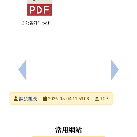
1) 公告附件.pdf
上一筆：臺南市114學年度臺灣台語認證教師加強班研
下一筆：
發布者
課發組長
109
2026-05-04 11:53:08
發布日期
瀏覽次數
左邊區域內容
常用網站